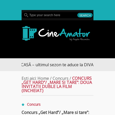
MENU
CineAmator
RE CASĂ – ultimul sezon te aduce la DIVA
Ești aici:
Home
/
Concurs
/
CONCURS
„GET HARD”/ „MARE SI TARE”: DOUA
INVITATII DUBLE LA FILM
(INCHEIAT)
Concurs
Concurs „Get Hard”/ „Mare si tare”: