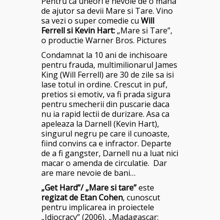
Pentru ca uneori e nevoie de o mana
de ajutor sa devii Mare si Tare. Vino
sa vezi o super comedie cu
Will
Ferrell si Kevin Hart:
„Mare si Tare”,
o productie Warner Bros. Pictures
Condamnat la 10 ani de inchisoare
pentru frauda, multimilionarul James
King (Will Ferrell) are 30 de zile sa isi
lase totul in ordine. Crescut in puf,
pretios si emotiv, va fi prada sigura
pentru smecherii din puscarie daca
nu ia rapid lectii de durizare. Asa ca
apeleaza la Darnell (Kevin Hart),
singurul negru pe care il cunoaste,
fiind convins ca e infractor. Departe
de a fi gangster, Darnell nu a luat nici
macar o amenda de circulatie. Dar
are mare nevoie de bani…
„Get Hard”/ „Mare si tare”
este
regizat de Etan Cohen
, cunoscut
pentru implicarea in proiectele
„Idiocracy” (2006), „Madagascar: