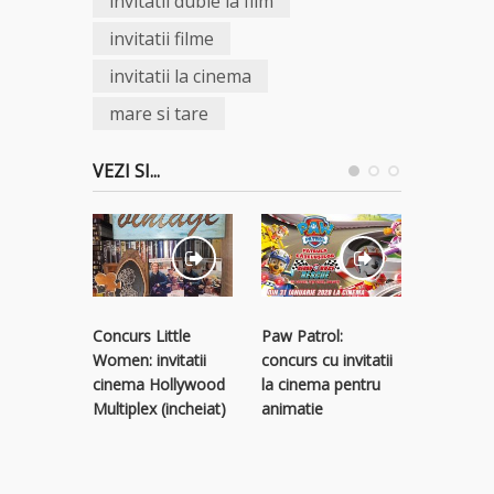
invitatii duble la film
invitatii filme
invitatii la cinema
mare si tare
VEZI SI...
Concurs Little
Paw Patrol:
Bad Boys
Women: invitatii
concurs cu invitatii
concurs c
cinema Hollywood
la cinema pentru
la Bad B
Multiplex (incheiat)
animatie
Life