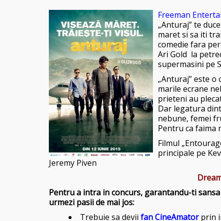
Freeman Enterta
„Anturaj” te duce 
maret si sa iti tr
comedie fara perd
Ari Gold la petre
supermasini pe S
„Anturaj” este o
marile ecrane neb
prieteni au pleca
Dar legatura dintr
nebune, femei fru
Pentru ca faima 
Filmul „Entourage
principale pe Kev
Jeremy Piven
Dream 
Pentru a intra in concurs, garantandu-ti sansa d
urmezi pasii de mai jos:
Trebuie sa devii
fan CineAmator
prin 