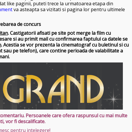
 dat like paginii, puteti trece la urmatoarea etapa din
nment
va asteapta sa vizitati si pagina lor pentru ultimele
trebarea de concurs
itan
. Castigatorii afisati pe site pot merge la film cu
sare si au primit mail cu confirmarea faptului ca datele se
n
. Acestia se vor prezenta la cinematograf cu buletinul si cu
at sau pe telefon), care contine perioada de valabilitate a
mani.
r comentariu. Persoanele care ofera raspunsul cu mai multe
ti, vor fi descalificate.
esc pentru intelegere!