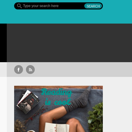
Sullivan’s Crossing – finalul sezonului 4, pe Diva