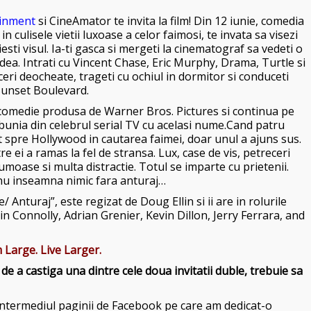
inment
si CineAmator te invita la film! Din 12 iunie, comedia
in culisele vietii luxoase a celor faimosi, te invata sa visezi
aiesti visul. Ia-ti gasca si mergeti la cinematograf sa vedeti o
ea. Intrati cu Vincent Chase, Eric Murphy, Drama, Turtle si
ceri deocheate, trageti cu ochiul in dormitor si conduceti
unset Boulevard.
 comedie produsa de Warner Bros. Pictures si continua pe
unia din celebrul serial TV cu acelasi nume.
Cand patru
t spre Hollywood in cautarea faimei, doar unul a ajuns sus.
e ei a ramas la fel de stransa. Lux, case de vis, petreceri
moase si multa distractie. Totul se imparte cu prietenii.
nu inseamna nimic fara anturaj…
/ Anturaj”, este regizat de Doug Ellin
si ii are in rolurile
in Connolly, Adrian Grenier, Kevin Dillon, Jerry Ferrara, and
Large. Live Larger.
e a castiga una dintre cele doua invitatii duble, trebuie sa
intermediul paginii de Facebook pe care am dedicat-o