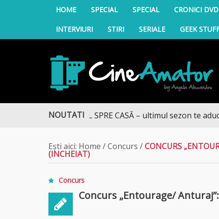
HOME
SPECIAL
SPECIAL
CRONICI DVD
INTERVIURI
STIRI
SERIALE
GEEK STUF
CineAmator
NOUTATI
DRUMUL SPRE CASĂ – ultimul sezon te aduce la DIVA
Ești aici:
Home
/
Concurs
/
CONCURS „ENTOURA
(INCHEIAT)
Concurs
Concurs „Entourage/ Anturaj”: d