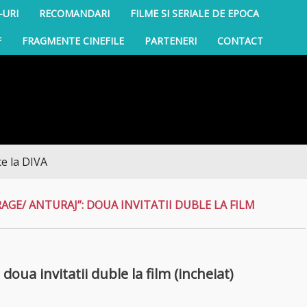
-URI
RECOMANDARI
FILME SI SERIALE DE EPOCA
F
FRAGMENTE CINEFILE
PARTENERI
CONTACT
GE/ ANTURAJ”: DOUA INVITATII DUBLE LA FILM
oua invitatii duble la film (incheiat)