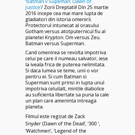
‘
Batman v Supeman: Dawn of
Justice’
/ Zorii Dreptatii! Din 25 martie
2016 incepe cea mai mare lupta de
gladiatori din istoria omenirii.
Protectorul intunecat al orasului
Gotham versus atotputernicul fiu al
planetei Krypton. Om versus Zeu.
Batman versus Superman.
Cand omenirea se revolta impotriva
celui pe care il numeau salvator, iese
la iveala frica de puterea nelimitata.
Si daca lumea se teme, unii o vor
pentru ei. Si cum Batman si
Superman sunt prinsi in lupta unul
impotriva celuilalt, mintile diabolice
au suficienta libertate sa puna la cale
un plan care ameninta intreaga
planeta.
Filmul este regizat de Zack
Snyder
(Dawn of the Dead’, ‘300 ‘,
‘Watchmen’, ‘Legend of the