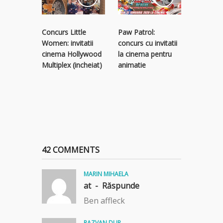
Concurs Little
Paw Patrol:
Bad Boys
Women: invitatii
concurs cu invitatii
concurs c
cinema Hollywood
la cinema pentru
la Bad B
Multiplex (incheiat)
animatie
Life
42 COMMENTS
MARIN MIHAELA
at -
Răspunde
Ben affleck
RAZVAN DUR