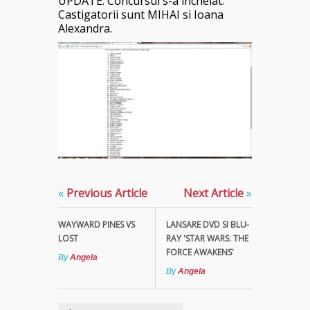
UPDATE: Concursul s-a incheiat.
Castigatorii sunt MIHAI si Ioana
Alexandra.
«
Previous Article
Next Article
»
WAYWARD PINES VS
LANSARE DVD SI BLU-
LOST
RAY 'STAR WARS: THE
FORCE AWAKENS'
By
Angela
By
Angela