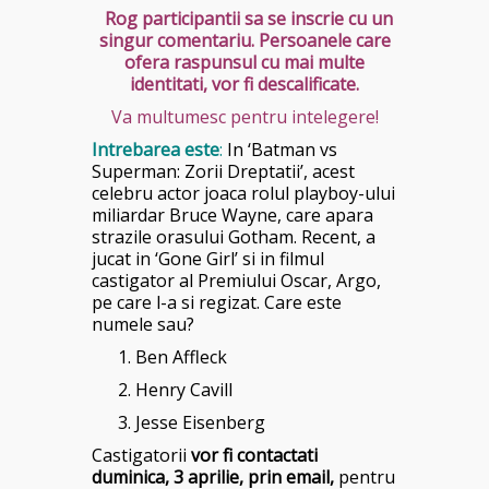
Rog participantii sa se inscrie cu un
singur comentariu. Persoanele care
ofera raspunsul cu mai multe
identitati, vor fi descalificate.
Va multumesc pentru intelegere!
Intrebarea este
:
In ‘Batman vs
Superman: Zorii Dreptatii’, acest
celebru actor joaca rolul playboy-ului
miliardar Bruce Wayne, care apara
strazile orasului Gotham. Recent, a
jucat in ‘Gone Girl’ si in filmul
castigator al Premiului Oscar, Argo,
pe care l-a si regizat. Care este
numele sau?
Ben Affleck
Henry Cavill
Jesse Eisenberg
Castigatorii
vor fi contactati
duminica, 3 aprilie, p
rin email,
pentru