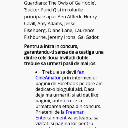
Guardians: The Owls of Ga’Hoole’,
‘Sucker Punch’)
si in rolurile
principale apar
Ben Affleck
,
Henry
Cavill
,
Amy Adams, Jesse
Eisenberg, Diane Lane, Laurence
Fishburne, Jeremy Irons, Gal Gadot.
Pentru a intra in concurs,
garantandu-ti sansa de a castiga una
dintre cele doua invitatii duble
trebuie sa urmezi pasii de mai jos:
Trebuie sa devii
fan
CineAmator
prin intermediul
paginii de Facebook pe care am
dedicat-o blogului
aici
. Daca
deja ma urmariti si ati dat like
paginii, puteti trece la
urmatoarea etapa din concurs.
Prietenii de la
Freeman
Entertainment
va asteapta sa
vizitati si pagina lor pentru