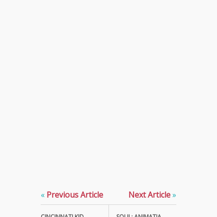
«
Previous Article
Next Article
»
CINCINNATI KID
SOUL: ANIMATIA