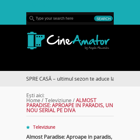
MENU
CineAmator
RUMUL SPRE CASĂ – ultimul sezon te aduce la DIVA
Ești aici:
Home
/
Televiziune
/
ALMOST
PARADISE: APROAPE IN PARADIS, UN
NOU SERIAL PE DIVA
Televiziune
Almost Paradise: Aproape in paradis,