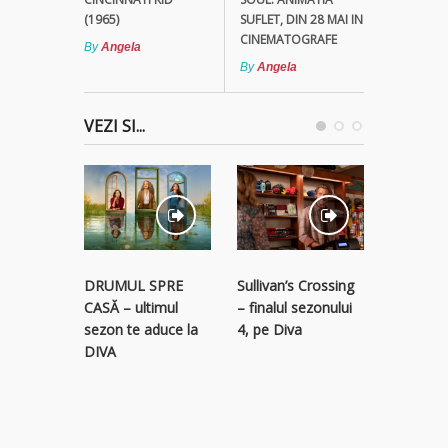
(1965)
SUFLET, DIN 28 MAI IN
CINEMATOGRAFE
By
Angela
By
Angela
VEZI SI...
STREAM
Sullivan’s Crossing
DRUMUL SPRE
RECLAM
– finalul sezonului
CASĂ – ultimul
descope
4, pe Diva
sezon te aduce la
colecție 
DIVA
titluri p