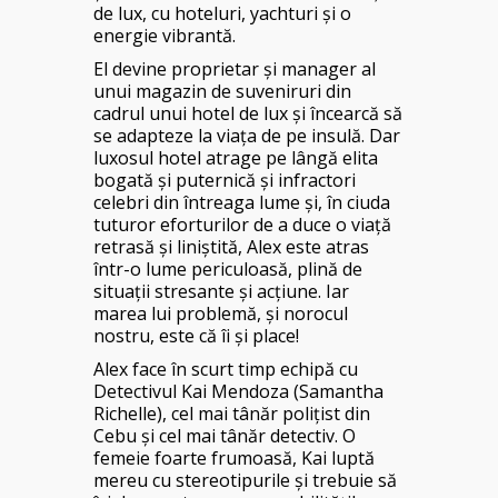
de lux, cu hoteluri, yachturi și o
energie vibrantă.
El devine proprietar și manager al
unui magazin de suveniruri din
cadrul unui hotel de lux și încearcă să
se adapteze la viața de pe insulă. Dar
luxosul hotel atrage pe lângă elita
bogată și puternică și infractori
celebri din întreaga lume și, în ciuda
tuturor eforturilor de a duce o viață
retrasă și liniștită, Alex este atras
într-o lume periculoasă, plină de
situații stresante și acțiune. Iar
marea lui problemă, și norocul
nostru, este că îi și place!
Alex face în scurt timp echipă cu
Detectivul Kai Mendoza (Samantha
Richelle), cel mai tânăr polițist din
Cebu și cel mai tânăr detectiv. O
femeie foarte frumoasă, Kai luptă
mereu cu stereotipurile și trebuie să