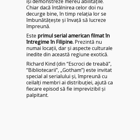
își demonstreze mereu abilitățile.
Chiar dacă întâlnirea celor doi nu
decurge bine, în timp relația lor se
îmbunătățește și învață să lucreze
împreună.
Este
primul serial american filmat în
întregime în Filipine.
Prezintă nu
numai locații, dar și aspecte culturale
inedite din această regiune exotică.
Richard Kind (din “Escroci de treabă”,
“Bibliotecarii”, „Gotham”) este invitat
special al serialului și, împreună cu
ceilalți membri ai distribuției, ajută ca
fiecare episod să fie imprevizibil și
palpitant.