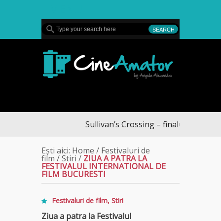
MENU
CineAmator
Sullivan’s Crossing – finalul sezonului 4,
Ești aici:
Home
/
Festivaluri de
film
/
Stiri
/
ZIUA A PATRA LA
FESTIVALUL INTERNATIONAL DE
FILM BUCURESTI
Festivaluri de film
,
Stiri
Ziua a patra la Festivalul