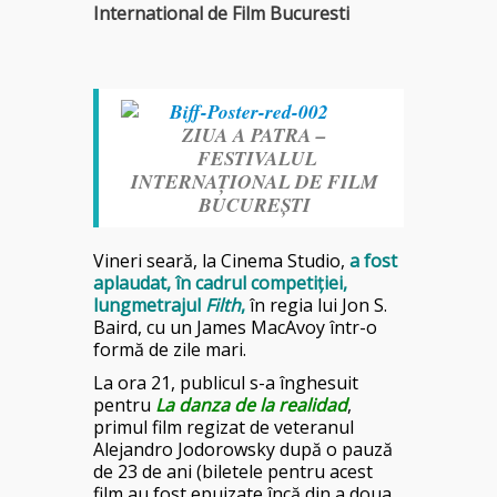
International de Film Bucuresti
ZIUA A PATRA –
FESTIVALUL
INTERNAȚIONAL DE FILM
BUCUREȘTI
Vineri seară, la Cinema Studio,
a fost
aplaudat, în cadrul competiției,
lungmetrajul
Filth
,
în regia lui Jon S.
Baird, cu un James MacAvoy într-o
formă de zile mari.
La ora 21, publicul s-a înghesuit
pentru
La danza de la realidad
,
primul film regizat de veteranul
Alejandro Jodorowsky după o pauză
de 23 de ani (biletele pentru acest
film au fost epuizate încă din a doua