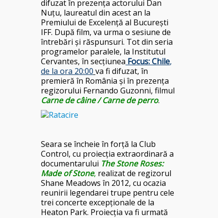
difuzat în prezența actorului Dan
Nuțu, laureatul din acest an la
Premiului de Excelență al București
IFF. După film, va urma o sesiune de
întrebări și răspunsuri. Tot din seria
programelor paralele, la Institutul
Cervantes, în secțiunea
Focus: Chile
,
de la ora 20:00
va fi difuzat, în
premieră în România și în prezența
regizorului Fernando Guzonni, filmul
Carne de câine / Carne de perro
.
Seara se încheie în forță la Club
Control, cu proiecția extraordinară a
documentarului
The Stone Roses:
Made of Stone
,
realizat de regizorul
Shane Meadows în 2012, cu ocazia
reunirii legendarei trupe pentru cele
trei concerte excepționale de la
Heaton Park. Proiecția va fi urmată