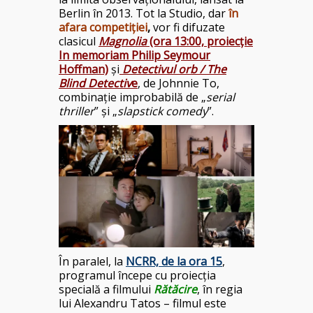
Berlin în 2013. Tot la Studio, dar
în
afara competiției
,
vor fi difuzate
clasicul
Magnolia
(ora 13:00, proiecție
In memoriam Philip Seymour
Hoffman)
și
Detectivul orb / The
Blind Detectiv
e
, de Johnnie To,
combinație improbabilă de „
serial
thriller
” și „
slapstick comedy
”.
În paralel, la
NCRR, de la ora 15
,
programul începe cu proiecția
specială a filmului
Rătăcire
,
în regia
lui Alexandru Tatos – filmul este