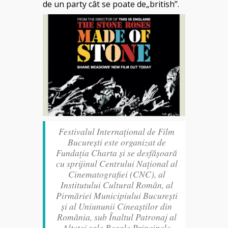
de un party cât se poate de„british”.
Festivalul Internațional de Film
București este organizat de
Fundația Charta și se desfășoară
cu sprijinul Centrului Național al
Cinematografiei (CNC), al
Institutului Cultural Român, al
Pirmăriei Municipiului București
și al Uniununii Cineaștilor din
România, sub Înaltul Patronaj al
Alteței sale Regale Principele