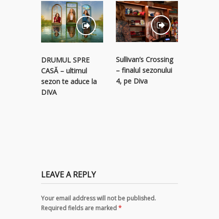
STREAM
Sullivan’s Crossing
DRUMUL SPRE
RECLAM
– finalul sezonului
CASĂ – ultimul
descope
4, pe Diva
sezon te aduce la
colecție 
DIVA
titluri p
LEAVE A REPLY
Your email address will not be published.
Required fields are marked
*