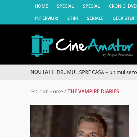
HOME
SPECIAL
SPECIAL
CRONICI DVD
INTERVIURI
STIRI
SERIALE
GEEK STUF
CineAmator
NOUTATI
DRUMUL SPRE CASĂ – ultimul sezon te ad
Ești aici:
Home
/
THE VAMPIRE DIARIES