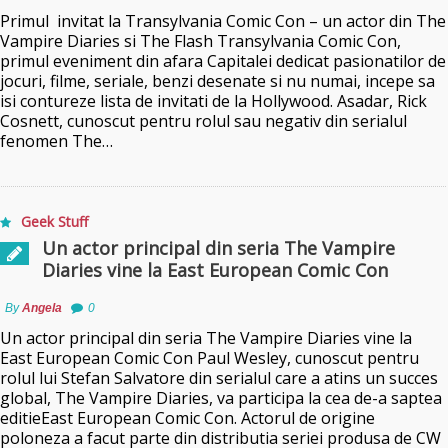
Primul invitat la Transylvania Comic Con – un actor din The
Vampire Diaries si The Flash Transylvania Comic Con,
primul eveniment din afara Capitalei dedicat pasionatilor de
jocuri, filme, seriale, benzi desenate si nu numai, incepe sa
isi contureze lista de invitati de la Hollywood. Asadar, Rick
Cosnett, cunoscut pentru rolul sau negativ din serialul
fenomen The…
Geek Stuff
Un actor principal din seria The Vampire
Diaries vine la East European Comic Con
By
Angela
0
Un actor principal din seria The Vampire Diaries vine la
East European Comic Con Paul Wesley, cunoscut pentru
rolul lui Stefan Salvatore din serialul care a atins un succes
global, The Vampire Diaries, va participa la cea de-a saptea
editieEast European Comic Con. Actorul de origine
poloneza a facut parte din distributia seriei produsa de CW