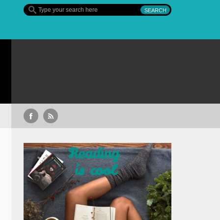
Sullivan’s Crossing – finalul sezonului 