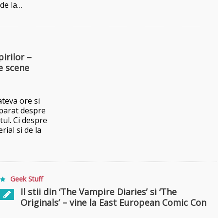
de la…
irilor –
ne scene
teva ore si
aparat despre
tul. Ci despre
rial si de la
Geek Stuff
Il stii din ‘The Vampire Diaries’ si ‘The
Originals’ – vine la East European Comic Con