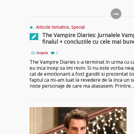
Articole tematice
,
Special
The Vampire Diaries: Jurnalele Vamp
finalul + concluziile cu cele mai bu
By
Angela
1
The Vampire Diaries s-a terminat in urma cu ca
eu inca incep sa imi revin. Si nu este vorba ne
cat de emotionant a fost gandit si prezentat to
faptul ca mi-am luat la revedere de la inca un se
niste personaje de care ma atasasem. Printre…