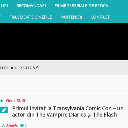
-URI
RECOMANDARI
FILME SI SERIALE DE EPOCA
F
FRAGMENTE CINEFILE
PARTENERI
CONTACT
uce la DIVA
Geek Stuff
Primul invitat la Transylvania Comic Con – un
actor din The Vampire Diaries și The Flash
By
Angela
0