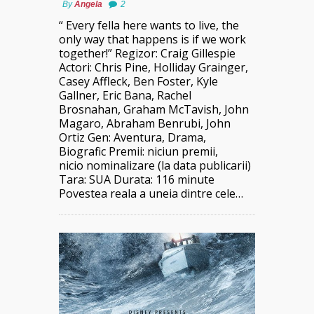
By
Angela
2
“ Every fella here wants to live, the
only way that happens is if we work
together!” Regizor: Craig Gillespie
Actori: Chris Pine, Holliday Grainger,
Casey Affleck, Ben Foster, Kyle
Gallner, Eric Bana, Rachel
Brosnahan, Graham McTavish, John
Magaro, Abraham Benrubi, John
Ortiz Gen: Aventura, Drama,
Biografic Premii: niciun premii,
nicio nominalizare (la data publicarii)
Tara: SUA Durata: 116 minute
Povestea reala a uneia dintre cele…