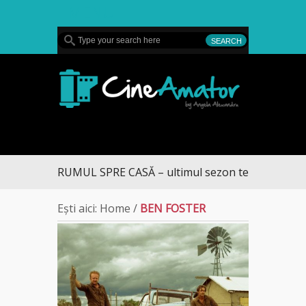
MENU
CineAmator
DRUMUL SPRE CASĂ – ultimul sezon te aduce la DIVA
Ești aici:
Home
/
BEN FOSTER