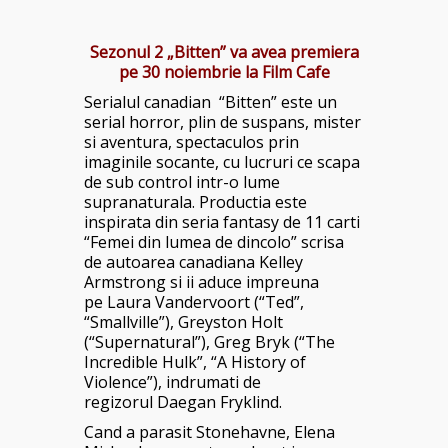
Sezonul 2 „Bitten” va avea premiera
pe 30 noiembrie la Film Cafe
Serialul canadian “Bitten” este un
serial horror, plin de suspans, mister
si aventura, spectaculos prin
imaginile socante, cu lucruri ce scapa
de sub control intr-o lume
supranaturala. Productia este
inspirata din seria fantasy de 11 carti
“Femei din lumea de dincolo” scrisa
de autoarea canadiana Kelley
Armstrong si ii aduce impreuna
pe Laura Vandervoort (“Ted”,
“Smallville”), Greyston Holt
(“Supernatural”), Greg Bryk (“The
Incredible Hulk”, “A History of
Violence”), indrumati de
regizorul Daegan Fryklind.
Cand a parasit Stonehavne, Elena