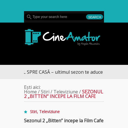
MENU
CineAmator
DRUMUL SPRE CASĂ – ultimul sezon te aduce la DIVA
Ești aici:
Home
/
Stiri
/
Televiziune
/
SEZONUL
2 „BITTEN” INCEPE LA FILM CAFE
Stiri
,
Televiziune
Sezonul 2 „Bitten” incepe la Film Cafe