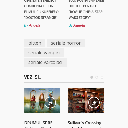
CINE ESTE BENEDICT
S-AU PUS IN VANZARE
CUMBERBATCH IN
BILETELE PENTRU
FILMUL CU SUPEREROI
"ROGUE ONE: A STAR
"DOCTOR STRANGE"
WARS STORY"
By
Angela
By
Angela
bitten
seriale horror
seriale vampiri
seriale varcolaci
VEZI SI...
STREAM
Sullivan’s Crossing
DRUMUL SPRE
RECLAM