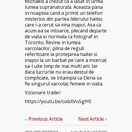
Michaels a crezut ca a lasat in urma
lumea supranaturala. Aceasta pana
in noaptea cand a primit un telefon
misterios din partea liderului haitei,
care i-a cerut sa vina inapoi. Asa ca
acum ea se intoarce, plecand departe
de viata ei normala ca fotograf in
Toronto. Revine in lumea
varcolacilor, plina de reguli
referitoare la protejarea haitei si
inapoi la un barbat pe care a incercat
sa-l uite timp de mai multi ani. Iar
daca lucrurile nu erau destul de
complicate, se intampla ca Elena sa
fie singurul varcolac femeie in viata.
Vizionare trailer:
https://youtu.be/oxbXVo5glY0
«
Previous Article
Next Article
»