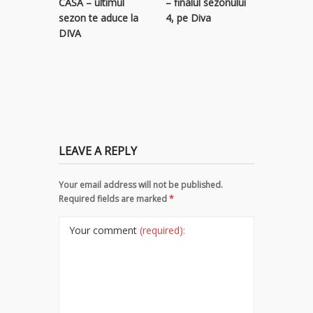
– finalul sezonului
CASĂ – ultimul
descope
4, pe Diva
sezon te aduce la
colecție 
DIVA
titluri p
LEAVE A REPLY
Your email address will not be published.
Required fields are marked
*
Your comment
(required):