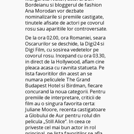
Bordeianu si bloggerul de fashion
Ana Morodan vor dezbate
nominalizarile si premiile castigate,
tinutele afisate de actori pe covorul
rosu sau aparitiile lor controversate.
De la ora 02.00, ora Romaniei, seara
Oscarurilor se deschide, la Digi24 si
Digi Film, cu sosirea vedetelor pe
covorul rosu. Incepand cu ora 03.30,
in direct de la Hollywood, aflam cine
pleaca acasa cu ravnita statueta. Pe
lista favoritilor din acest an se
numara peliculele The Grand
Budapest Hotel si Birdman, fiecare
concurand la noua categorii. Pentru
premiile de interpretare, criticii de
film au o singura favorita certa:
Juliane Moore, recenta castigatoare
a Globului de Aur pentru rolul din
pelicula „Still Alice”. In ceea ce
priveste cel mai bun actor in rol
principal, pe lista favoritilor se afla