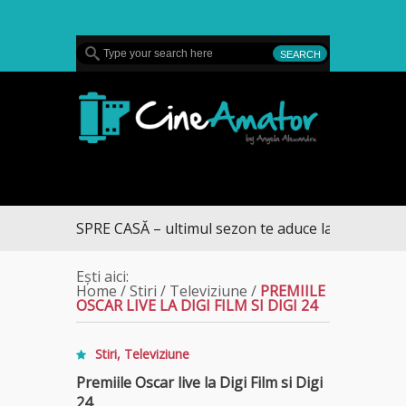
MENU
CineAmator
RUMUL SPRE CASĂ – ultimul sezon te aduce la DIVA
Ești aici:
Home
/
Stiri
/
Televiziune
/
PREMIILE
OSCAR LIVE LA DIGI FILM SI DIGI 24
Stiri
,
Televiziune
Premiile Oscar live la Digi Film si Digi
24