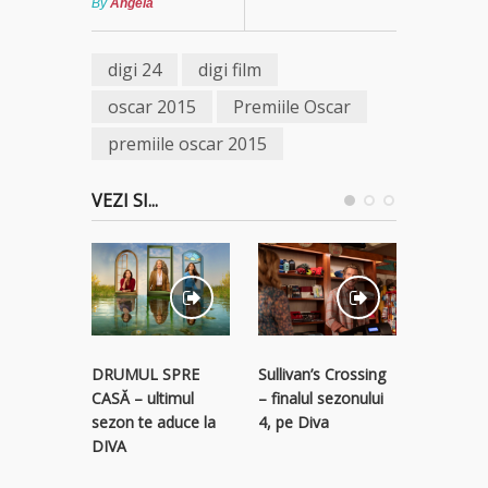
By
Angela
digi 24
digi film
oscar 2015
Premiile Oscar
premiile oscar 2015
VEZI SI...
STREAM
Sullivan’s Crossing
DRUMUL SPRE
RECLAM
– finalul sezonului
CASĂ – ultimul
descope
4, pe Diva
sezon te aduce la
colecție 
DIVA
titluri p