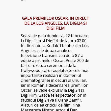
GALA PREMIILOR OSCAR, IN DIRECT
DE LA LOS ANGELES, LA DIGI24 SI
DIGI FILM
Seara de gala duminica, 22 februarie,
la Digi Film si Digi24, de la ora 02.00.
In direct de la Kodak Theater din Los
Angeles cele doua canale de
televiziune transmit cea de-a 87-a
editie a premiilor Oscar. Peste 200 de
tari difuzeaza ceremonia de la
Hollywood, care rasplateste cele mai
importante realizari in domeniul
cinematografiei in decursul unui an,
iar in Romania decernarea premiilor
Oscar, se vede exclusiv la Digi24 si
Digi Film. Gazda telespectatorilor in
studioul Digi24 va fi Oana Zamfir.
Alaturi de ea criticul de film Irina
Margareta Nistor, actorul Dan