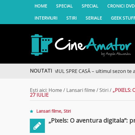
HOME
SPECIAL
SPECIAL
CRONICI DVD
INTERVIURI
STIRI
SERIALE
GEEK STUF
CineAmator
NOUTATI
DRUMUL SPRE CASĂ – ultimul sezon te aduce l
Ești aici:
Home
/
Lansari filme
/
Stiri
/
„PIXELS:
27 IULIE
Lansari filme
,
Stiri
„Pixels: O aventura digitala”: 