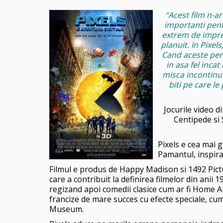
“Acest film n-ar 
importanti pentr
extrem de impre
planuit. In Pixe
Cand aceste pers
in asa fel incat
misca incontinuu
biti pe care le
Jocurile video d
Centipede si 
Pixels e cea mai 
Pamantul, inspi
Filmul e produs de Happy Madison si 1492 Pictur
care a contribuit la definirea filmelor din anii 
regizand apoi comedii clasice cum ar fi Home A
francize de mare succes cu efecte speciale, cum
Museum.