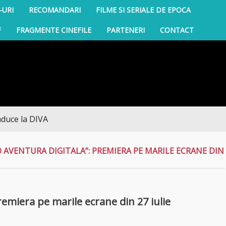
-URI
RECOMANDARI
FILME SI SERIALE DE EPOCA
F
FRAGMENTE CINEFILE
PARTENERI
CONTACT
a DIVA
 O AVENTURA DIGITALA”: PREMIERA PE MARILE ECRANE DIN
premiera pe marile ecrane din 27 iulie