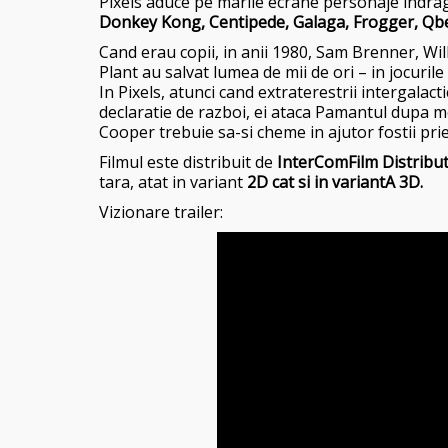
Pixels aduce pe marile ecrane personaje indragite
Donkey Kong, Centipede, Galaga, Frogger, Qbe
Cand erau copii, in anii 1980, Sam Brenner, Wi
Plant au salvat lumea de mii de ori – in jocuril
In Pixels, atunci cand extraterestrii intergalacti
declaratie de razboi, ei ataca Pamantul dupa mo
Cooper trebuie sa-si cheme in ajutor fostii prie
Filmul este distribuit de
InterComFilm Distribu
tara, atat in variant
2D cat si in variantA 3D.
Vizionare trailer: