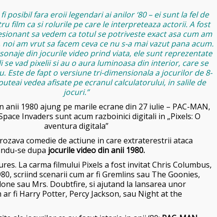
fi posibil fara eroii legendari ai anilor ‘80 – ei sunt la fel de
u film ca si rolurile pe care le interpreteaza actorii. A fost
sionant sa vedem ca totul se potriveste exact asa cum am
ls, noi am vrut sa facem ceva ce nu s-a mai vazut pana acum.
onaje din jocurile video prind viata, ele sunt reprezentate
 li se vad pixelii si au o aura luminoasa din interior, care se
. Este de fapt o versiune tri-dimensionala a jocurilor de 8-
 puteai vedea afisate pe ecranul calculatorului, in salile de
jocuri.”
in anii 1980 ajung pe marile ecrane din 27 iulie – PAC-MAN,
Space Invaders sunt acum razboinici digitali in „Pixels: O
aventura digitala”
grozava comedie de actiune in care extraterestrii ataca
randu-se dupa
jocurile video din anii 1980.
es. La carma filmului Pixels a fost invitat Chris Columbus,
1980, scriind scenarii cum ar fi Gremlins sau The Goonies,
lone sau Mrs. Doubtfire, si ajutand la lansarea unor
 ar fi Harry Potter, Percy Jackson, sau Night at the