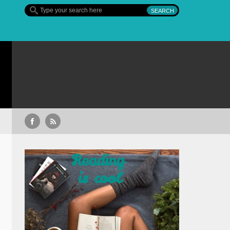
Sullivan’s Crossing – finalul sezonului 4, pe 