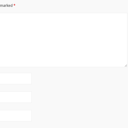
re marked
*