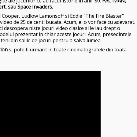
 ale jocurilor ce au facut istorie in anii ‘80:
PAC-MAN,
rt, sau Space Invaders.
ll Cooper, Ludlow Lamonsoff si Eddie “The Fire Blaster”
e video de 25 de centi bucata. Acum, ei o vor face cu adevarat.
ci descopera niste jocuri video clasice si le iau drept o
delul prezentat in chiar aceste jocuri. Acum, presedintele
teni din salile de jocuri pentru a salva lumea.
tion
si pote fi urmarit in toate cinematografele din toata