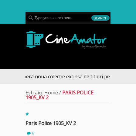
MENU
CineAmator
escoperă noua colecție extinsă de titluri pe Focus+
Ești aici:
Home
/
PARIS POLICE
1905_KV 2
Paris Police 1905_KV 2
0