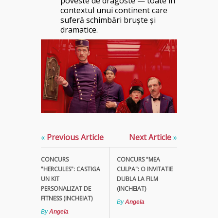
poveste de dragoste — toate în
contextul unui continent care
suferă schimbări bruşte şi
dramatice.
«
Previous Article
Next Article
»
CONCURS
CONCURS "MEA
"HERCULES": CASTIGA
CULPA": O INVITATIE
UN KIT
DUBLA LA FILM
PERSONALIZAT DE
(INCHEIAT)
FITNESS (INCHEIAT)
By
Angela
By
Angela