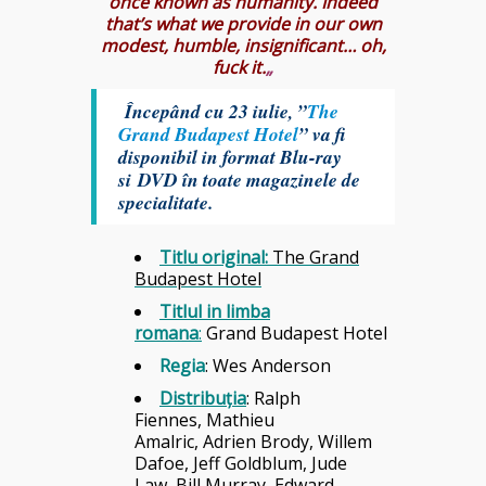
once known as humanity. Indeed
that’s what we provide in our own
modest, humble, insignificant… oh,
fuck it.
„
Începând cu 23 iulie, ”
The
Grand Budapest Hotel
” va fi
disponibil in format Blu-ray
si DVD în toate magazinele de
specialitate.
Titlu original
:
The Grand
Budapest Hotel
Titlul in limba
romana
:
Grand Budapest Hotel
Regia
: Wes Anderson
Distribu
ţ
ia
:
Ralph
Fiennes, Mathieu
Amalric, Adrien Brody, Willem
Dafoe, Jeff Goldblum, Jude
Law, Bill Murray, Edward