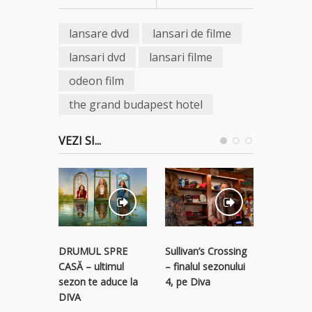
lansare dvd
lansari de filme
lansari dvd
lansari filme
odeon film
the grand budapest hotel
VEZI SI...
STREAM
Sullivan’s Crossing
DRUMUL SPRE
RECLAM
– finalul sezonului
CASĂ – ultimul
descope
4, pe Diva
sezon te aduce la
colecție 
DIVA
titluri p