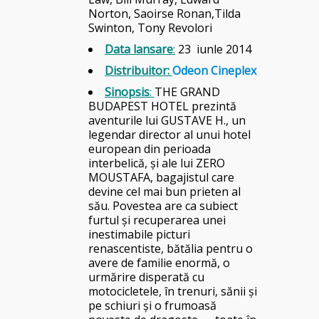
Norton, Saoirse Ronan,Tilda
Swinton, Tony Revolori
Data lansare
:
23
iunle 2014
Distribuitor
:
Odeon Cineplex
Sinopsis
:
THE GRAND
BUDAPEST HOTEL prezintă
aventurile lui GUSTAVE H., un
legendar director al unui hotel
european din perioada
interbelică, şi ale lui ZERO
MOUSTAFA, bagajistul care
devine cel mai bun prieten al
său. Povestea are ca subiect
furtul şi recuperarea unei
inestimabile picturi
renascentiste, bătălia pentru o
avere de familie enormă, o
urmărire disperată cu
motocicletele, în trenuri, sănii şi
pe schiuri şi o frumoasă