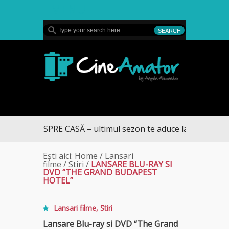
MENU
CineAmator
RUMUL SPRE CASĂ – ultimul sezon te aduce la DIVA
Ești aici:
Home
/
Lansari
filme
/
Stiri
/
LANSARE BLU-RAY SI
DVD “THE GRAND BUDAPEST
HOTEL”
Lansari filme
,
Stiri
Lansare Blu-ray si DVD “The Grand