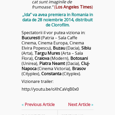
cat sunt imaginile de
frumoase.”
(
Los Angeles Times
)
„Ida” va avea premiera in Romania in
data de 28 noiembrie 2014, distribuit
de Clorofilm.
Spectatorii il vor putea viziona in:
Bucuresti
(Patria – Sala Caffe
Cinema, Cinema Europa, Cinema
Elvira Popescu),
Buzau
(Dacia),
Sibiu
(Arta),
Targu Mures
(Arta – Sala
Flora),
Craiova
(Modern),
Botosani
(Unirea),
Piatra Neamt
(Dacia),
Cluj-
Napoca
(Cinema Victoria),
Bra
sov
(Cityplex),
Constanta
(Cityplex).
Vizionare trailer:
http://youtu.be/oXhCaVqB0x0
«
Previous Article
Next Article
»