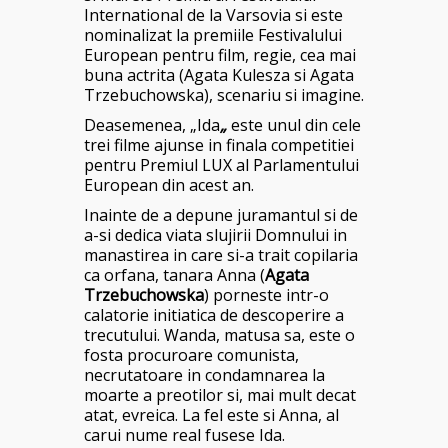
International de la Varsovia si este
nominalizat la premiile Festivalului
European pentru film, regie, cea mai
buna actrita (Agata Kulesza si Agata
Trzebuchowska), scenariu si imagine.
Deasemenea, „Ida
„
este unul din cele
trei filme ajunse in finala competitiei
pentru Premiul LUX al Parlamentului
European din acest an.
Inainte de a depune juramantul si de
a-si dedica viata slujirii Domnului in
manastirea in care si-a trait copilaria
ca orfana, tanara Anna (
Agata
Trzebuchowska
) porneste intr-o
calatorie initiatica de descoperire a
trecutului. Wanda, matusa sa, este o
fosta procuroare comunista,
necrutatoare in condamnarea la
moarte a preotilor si, mai mult decat
atat, evreica. La fel este si Anna, al
carui nume real fusese Ida.