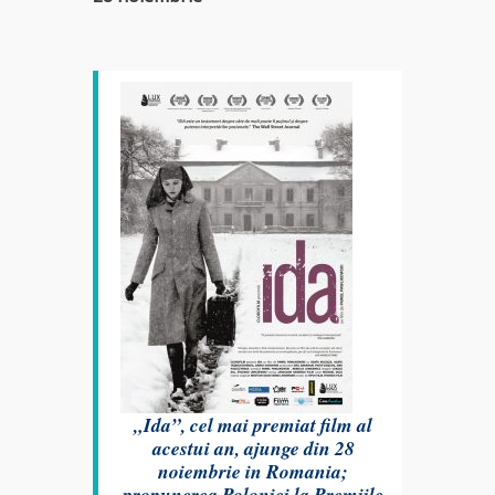
„Ida”
, cel mai premiat film al
acestui an, ajunge din 28
noiembrie in Romania;
propunerea Poloniei la Premiile