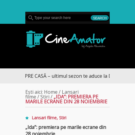
MENU
CineAmator
MUL SPRE CASĂ – ultimul sezon te aduce la DIVA
Ești aici:
Home
/
Lansari
filme
/
Stiri
/
„IDA”: PREMIERA PE
MARILE ECRANE DIN 28 NOIEMBRIE
Lansari filme
,
Stiri
„Ida”: premiera pe marile ecrane din
28 noiembrie