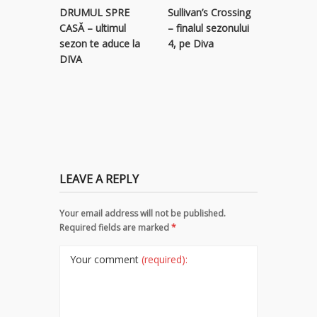
STREAM
Sullivan’s Crossing
DRUMUL SPRE
RECLAM
– finalul sezonului
CASĂ – ultimul
descope
4, pe Diva
sezon te aduce la
colecție 
DIVA
titluri p
LEAVE A REPLY
Your email address will not be published.
Required fields are marked
*
Your comment
(required):