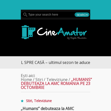
MENU
CineAmator
DRUMUL SPRE CASĂ – ultimul sezon te aduce la DIVA
Ești aici:
Home
/
Stiri
/
Televiziune
/
„HUMANS”
DEBUTEAZA LA AMC ROMANIA PE 23
OCTOMBRIE
Stiri
,
Televiziune
„Humans” debuteaza la AMC