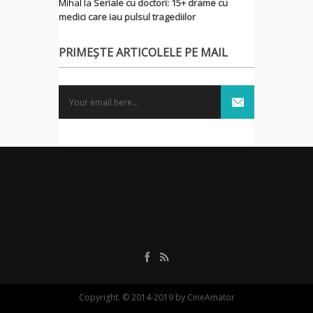
MihaI
la
Seriale cu doctori: 15+ drame cu
medici care iau pulsul tragediilor
PRIMEȘTE ARTICOLELE PE MAIL
Copyright. © 2014-2019 by CineAmator