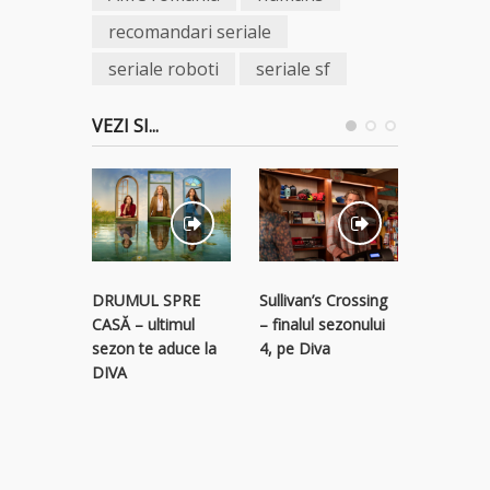
recomandari seriale
seriale roboti
seriale sf
VEZI SI...
STREAM
Sullivan’s Crossing
DRUMUL SPRE
RECLAM
– finalul sezonului
CASĂ – ultimul
descope
4, pe Diva
sezon te aduce la
colecție 
DIVA
titluri p