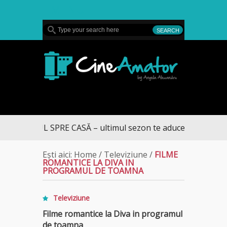
MENU
CineAmator
DRUMUL SPRE CASĂ – ultimul sezon te aduce la DIVA
Ești aici:
Home
/
Televiziune
/
FILME
ROMANTICE LA DIVA IN
PROGRAMUL DE TOAMNA
Televiziune
Filme romantice la Diva in programul
de toamna