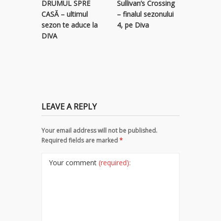
Sullivan’s Crossing
DRUMUL SPRE
RECLAM
– finalul sezonului
CASĂ – ultimul
descope
4, pe Diva
sezon te aduce la
colecție 
DIVA
titluri p
LEAVE A REPLY
Your email address will not be published.
Required fields are marked
*
Your comment
(required):