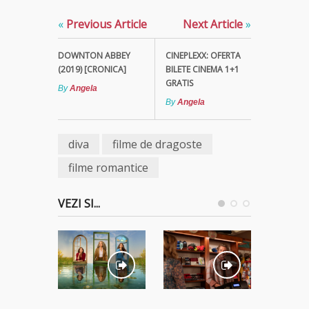
«
Previous Article
Next Article
»
DOWNTON ABBEY
CINEPLEXX: OFERTA
(2019) [CRONICA]
BILETE CINEMA 1+1
GRATIS
By
Angela
By
Angela
diva
filme de dragoste
filme romantice
VEZI SI...
STREAM