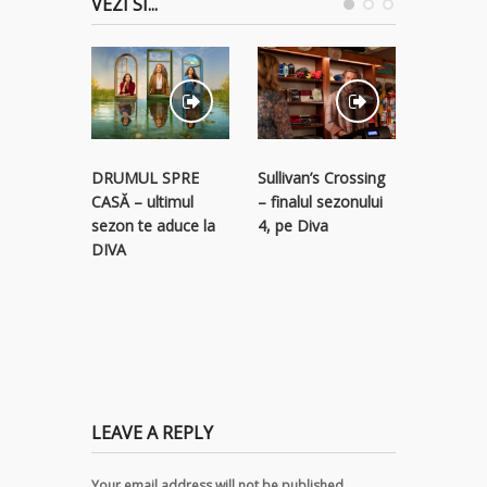
VEZI SI...
STREAM
Sullivan’s Crossing
DRUMUL SPRE
RECLAM
– finalul sezonului
CASĂ – ultimul
descope
4, pe Diva
sezon te aduce la
colecție 
DIVA
titluri p
LEAVE A REPLY
Your email address will not be published.