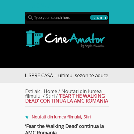
MENU
CineAmator
DRUMUL SPRE CASĂ – ultimul sezon te aduce la DIVA
Ești aici:
Home
/
Noutati din lumea
filmului
/
Stiri
/
‘FEAR THE WALKING
DEAD’ CONTINUA LA AMC ROMANIA
Noutati din lumea filmului
,
Stiri
‘Fear the Walking Dead’ continua la
AMC Romania