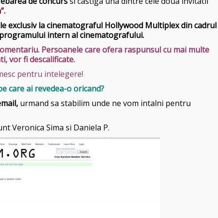
trebarea de concurs
si castiga una dintre cele doua invitatii
”.
ile exclusiv la cinematograful Hollywood Multiplex din cadrul
 programului intern al cinematografului.
r comentariu. Persoanele care ofera raspunsul cu mai multe
ti, vor fi descalificate.
esc pentru intelegere!
pe care ai revedea-o oricand?
email,
urmand sa stabilim unde ne vom intalni pentru
unt Veronica Sima si Daniela P.