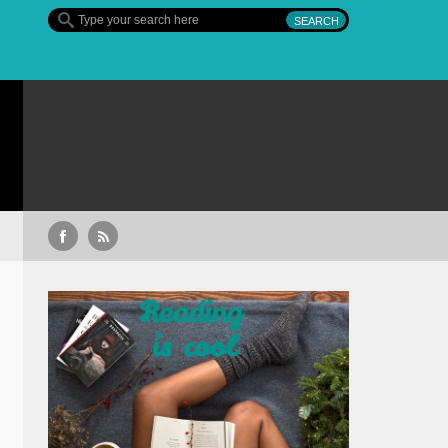
Sullivan’s Crossing – finalul sezonului 4, pe Diva