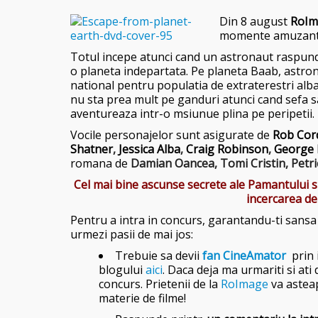
Din 8 august
RoIm
momente amuzante,
Totul incepe atunci cand un astronaut raspund
o planeta indepartata. Pe planeta Baab, astr
national pentru populatia de extraterestri alb
nu sta prea mult pe ganduri atunci cand sefa sa
aventureaza intr-o msiunue plina pe peripetii.
Vocile personajelor sunt asigurate de
Rob Cor
Shatner
,
Jessica Alba
,
Craig Robinson
,
George 
romana de
Damian Oancea,
Tomi Cristin,
Petr
Cel mai bine ascunse secrete ale Pamantului s
incercarea de
Pentru a intra in concurs, garantandu-ti sansa d
urmezi pasii de mai jos:
Trebuie sa devii
fan CineAmator
prin 
blogului
aici
. Daca deja ma urmariti si ati
concurs. Prietenii de la
RoImage
va asteap
materie de filme!