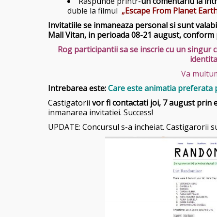
Raspunde printr-
un comentariu la in
duble la filmul
„Escape From Planet Earth
Invitatiile se inmaneaza personal si sunt valab
Mall Vitan, in perioada 08-21 august, conform
Rog participantii sa se inscrie cu un singu
identita
Va multum
Intrebarea este:
Care este animatia preferata 
Castigatorii
vor fi contactati joi, 7 august
prin 
inmanarea invitatiei. Success!
UPDATE: Concursul s-a incheiat. Castigarorii s