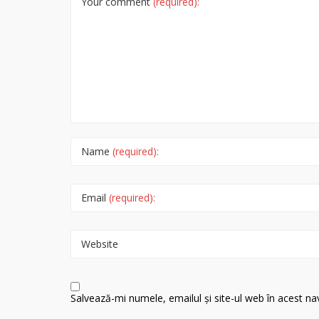
Your comment
(required):
Name
(required):
Email
(required):
Website
Salvează-mi numele, emailul și site-ul web în acest n