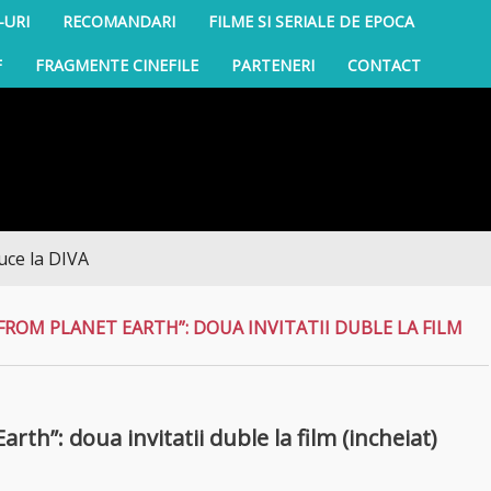
-URI
RECOMANDARI
FILME SI SERIALE DE EPOCA
F
FRAGMENTE CINEFILE
PARTENERI
CONTACT
IVA
FROM PLANET EARTH”: DOUA INVITATII DUBLE LA FILM
th”: doua invitatii duble la film (incheiat)