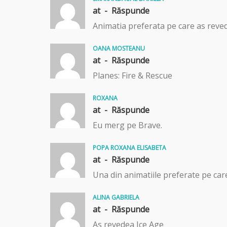
at -
Răspunde
Animatia preferata pe care as reve
OANA MOSTEANU
at -
Răspunde
Planes: Fire & Rescue
ROXANA
at -
Răspunde
Eu merg pe Brave.
POPA ROXANA ELISABETA
at -
Răspunde
Una din animatiile preferate pe car
ALINA GABRIELA
at -
Răspunde
As revedea Ice Age