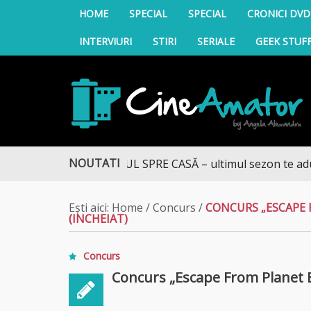
HOME
SPECIAL
SPECIAL
CRONICI DVD
INTERVIURI
STIRI
SERIALE
GEEK STUF
CineAmator
NOUTATI
DRUMUL SPRE CASĂ – ultimul sezon te aduce la D
Ești aici:
Home
/
Concurs
/
CONCURS „ESCAPE 
(INCHEIAT)
Concurs
Concurs „Escape From Planet Ear