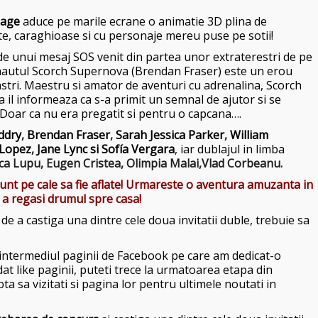
age
aduce pe marile ecrane o animatie 3D plina de
 caraghioase si cu personaje mereu puse pe sotii!
e unui mesaj SOS venit din partea unor extraterestri de pe
onautul Scorch Supernova (Brendan Fraser) este un erou
astri. Maestru si amator de aventuri cu adrenalina, Scorch
 il informeaza ca s-a primit un semnal de ajutor si se
 Doar ca nu era pregatit si pentru o capcana….
ddry
,
Brendan Fraser
,
Sarah Jessica Parker
,
William
Lopez
,
Jane Lync si Sofía Vergara
, iar dublajul in limba
ica Lupu,
Eugen Cristea,
Olimpia Malai,
Vlad Corbeanu.
unt pe cale sa fie aflate! Urmareste o aventura amuzanta in
 a regasi drumul spre casa!
e a castiga una dintre cele doua invitatii duble, trebuie sa
intermediul paginii de Facebook pe care am dedicat-o
 dat like paginii, puteti trece la urmatoarea etapa din
ta sa vizitati si pagina lor pentru ultimele noutati in