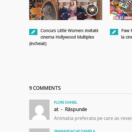
Concurs Little Women: invitatii
Paw Pa
cinema Hollywood Multiplex
la ci
(incheiat)
9 COMMENTS
FLORE DANIEL
at -
Răspunde
Animatia preferata pe care as reved
SMARANDACHE DANIELA