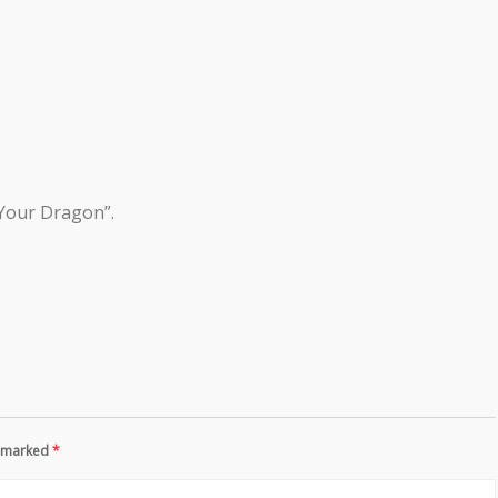
Your Dragon”.
re marked
*