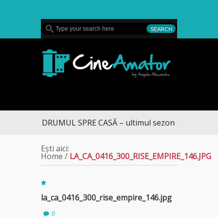
MENU
CineAmator
DRUMUL SPRE CASĂ – ultimul sezon te aduce la D
Ești aici:
Home
/
LA_CA_0416_300_RISE_EMPIRE_146.JPG
la_ca_0416_300_rise_empire_146.jpg
0