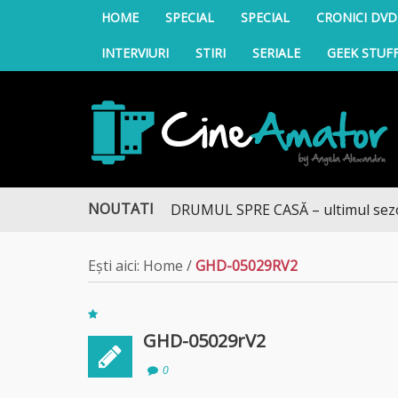
HOME
SPECIAL
SPECIAL
CRONICI DVD
INTERVIURI
STIRI
SERIALE
GEEK STUF
CineAmator
NOUTATI
DRUMUL SPRE CASĂ – ultimul sezon te
Ești aici:
Home
/
GHD-05029RV2
GHD-05029rV2
0