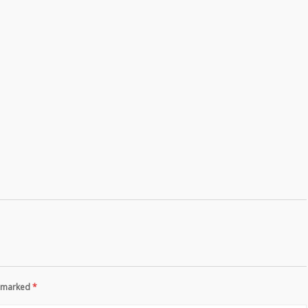
re marked
*