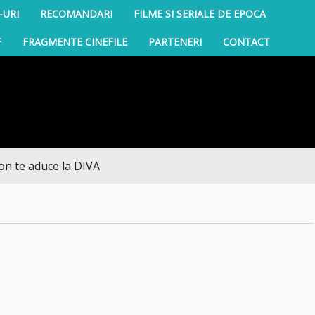
-URI
RECOMANDARI
FILME SI SERIALE DE EPOCA
F
FRAGMENTE CINEFILE
PARTENERI
CONTACT
 aduce la DIVA