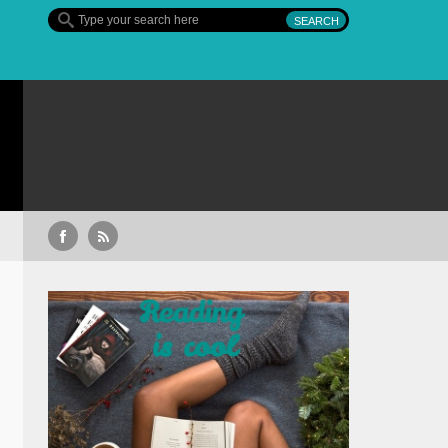
Sullivan’s Crossing – finalul sezonul