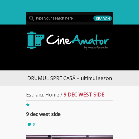
MENU
CineAmator
DRUMUL SPRE CASĂ – ultimul sezon te aduce la D
Ești aici:
Home
/
9 DEC WEST SIDE
9 dec west side
0