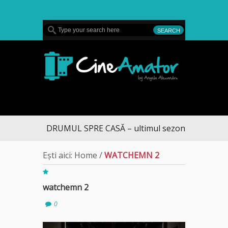
MENU
CineAmator
DRUMUL SPRE CASĂ – ultimul sezon te aduce la 
Ești aici:
Home
/
WATCHEMN 2
watchemn 2
0