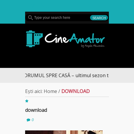
MENU
CineAmator
DRUMUL SPRE CASĂ – ultimul sezon te aduce la D
Ești aici:
Home
/
DOWNLOAD
download
0