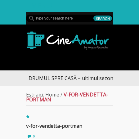
MENU
CineAmator
DRUMUL SPRE CASĂ – ultimul sezon te aduce la 
Ești aici:
Home
/
V-FOR-VENDETTA-
PORTMAN
v-for-vendetta-portman
0