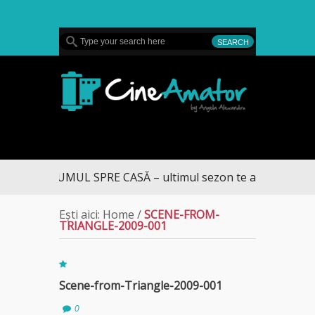
MENU
CineAmator
DRUMUL SPRE CASĂ – ultimul sezon te aduce la DIVA
Ești aici:
Home
/
SCENE-FROM-
TRIANGLE-2009-001
Scene-from-Triangle-2009-001
0