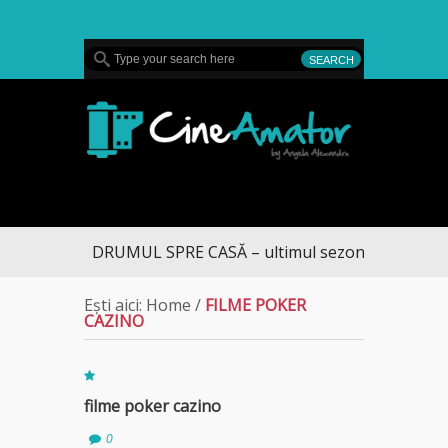
MENU
CineAmator
DRUMUL SPRE CASĂ – ultimul sezon te aduce la 
Ești aici:
Home
/
FILME POKER
CAZINO
filme poker cazino
0