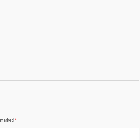
re marked
*