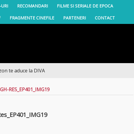
-URI
RECOMANDARI
FILME SI SERIALE DE EPOCA
F
FRAGMENTE CINEFILE
PARTENERI
CONTACT
e aduce la DIVA
GH-RES_EP401_IMG19
Res_EP401_IMG19