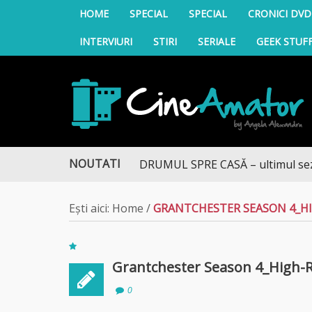
HOME
SPECIAL
SPECIAL
CRONICI DVD
INTERVIURI
STIRI
SERIALE
GEEK STUF
CineAmator
NOUTATI
DRUMUL SPRE CASĂ – ultimul sezon t
Ești aici:
Home
/
GRANTCHESTER SEASON 4_HI
Grantchester Season 4_High-
0