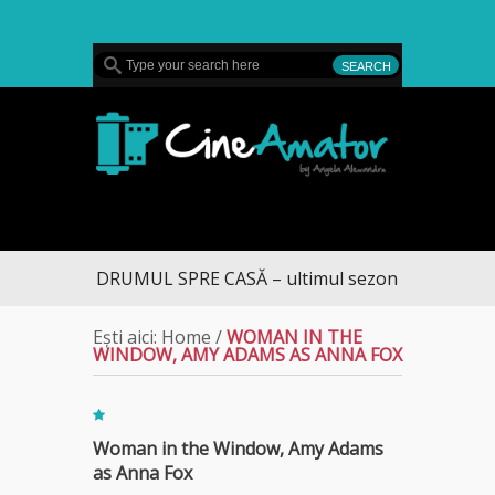
MENU
CineAmator
DRUMUL SPRE CASĂ – ultimul sezon te aduce la D
Ești aici:
Home
/
WOMAN IN THE
WINDOW, AMY ADAMS AS ANNA FOX
Woman in the Window, Amy Adams
as Anna Fox