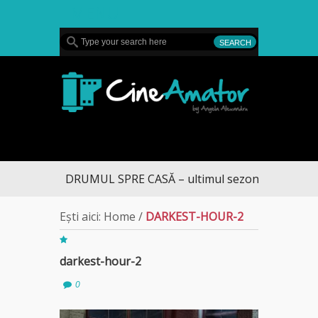
MENU
CineAmator
DRUMUL SPRE CASĂ – ultimul sezon te aduce la 
Ești aici:
Home
/
DARKEST-HOUR-2
darkest-hour-2
0