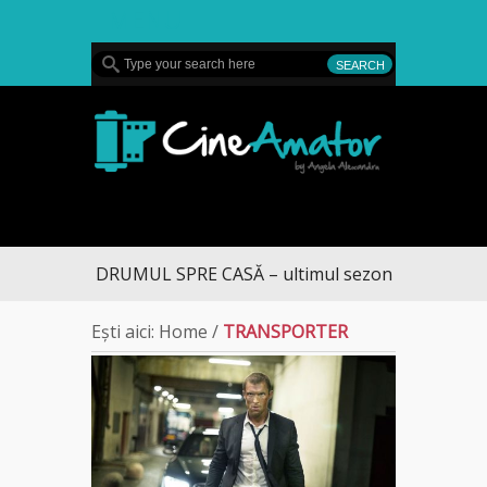
MENU
CineAmator
DRUMUL SPRE CASĂ – ultimul sezon te aduce la 
Ești aici:
Home
/
TRANSPORTER