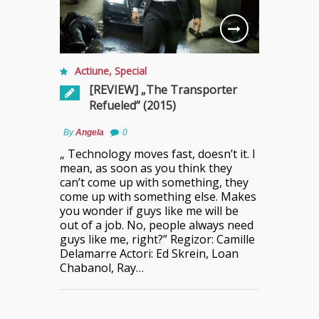
Actiune
,
Special
[REVIEW] „The Transporter
Refueled” (2015)
By
Angela
0
„ Technology moves fast, doesn’t it. I
mean, as soon as you think they
can’t come up with something, they
come up with something else. Makes
you wonder if guys like me will be
out of a job. No, people always need
guys like me, right?” Regizor: Camille
Delamarre Actori: Ed Skrein, Loan
Chabanol, Ray…