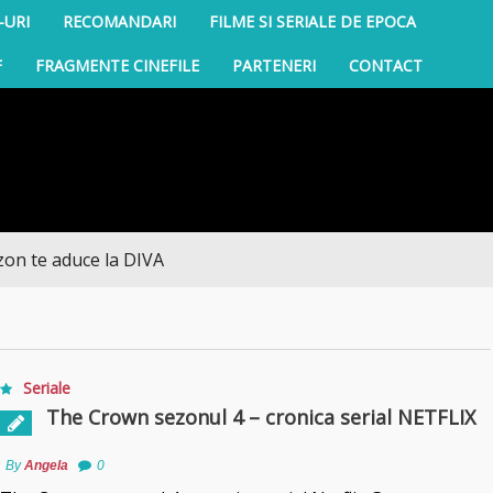
-URI
RECOMANDARI
FILME SI SERIALE DE EPOCA
F
FRAGMENTE CINEFILE
PARTENERI
CONTACT
e aduce la DIVA
Seriale
The Crown sezonul 4 – cronica serial NETFLIX
By
Angela
0