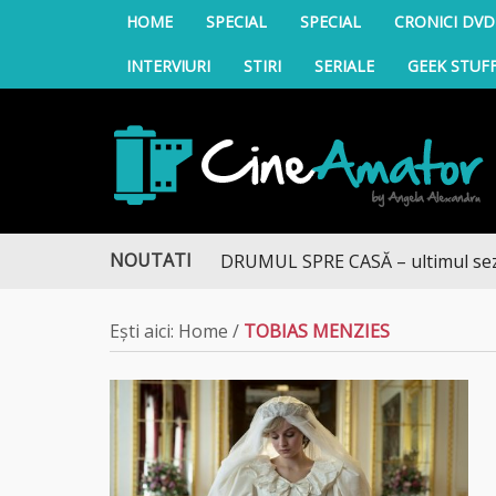
HOME
SPECIAL
SPECIAL
CRONICI DVD
INTERVIURI
STIRI
SERIALE
GEEK STUF
CineAmator
NOUTATI
DRUMUL SPRE CASĂ – ultimul sezon t
Ești aici:
Home
/
TOBIAS MENZIES