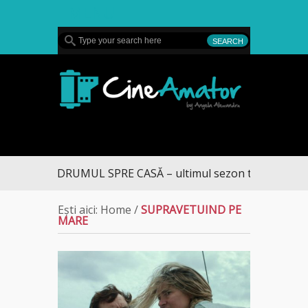
MENU
CineAmator
DRUMUL SPRE CASĂ – ultimul sezon te aduce la D
Ești aici:
Home
/
SUPRAVETUIND PE
MARE