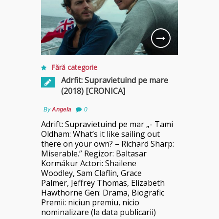
Fără categorie
Adrfit: Supravietuind pe mare
(2018) [CRONICA]
By
Angela
0
Adrift: Supravietuind pe mar „- Tami
Oldham: What’s it like sailing out
there on your own? – Richard Sharp:
Miserable.” Regizor: Baltasar
Kormákur Actori: Shailene
Woodley, Sam Claflin, Grace
Palmer, Jeffrey Thomas, Elizabeth
Hawthorne Gen: Drama, Biografic
Premii: niciun premiu, nicio
nominalizare (la data publicarii)