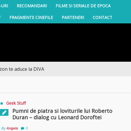
-URI
RECOMANDARI
FILME SI SERIALE DE EPOCA
F
FRAGMENTE CINEFILE
PARTENERI
CONTACT
e aduce la DIVA
Geek Stuff
Pumni de piatra si loviturile lui Roberto
Duran – dialog cu Leonard Doroftei
By
Angela
0