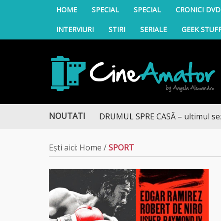
HOME
SPECIAL
SPECIAL
CRONICI DVD
INTERVIURI
STIRI
SERIALE
GEEK STUF
CineAmator
NOUTATI
DRUMUL SPRE CASĂ – ultimul sezon t
Ești aici:
Home
/
SPORT