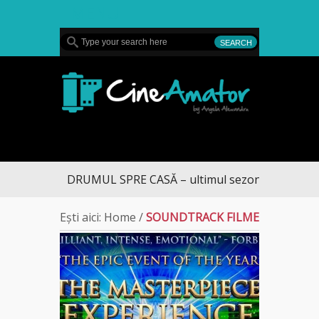
MENU
CineAmator
DRUMUL SPRE CASĂ – ultimul sezon te aduce la 
Ești aici:
Home
/
SOUNDTRACK FILME