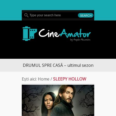
MENU
CineAmator
DRUMUL SPRE CASĂ – ultimul sezon te aduce la D
Ești aici:
Home
/
SLEEPY HOLLOW