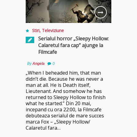
Stiri
,
Televiziune
Serialul horror „Sleepy Hollow:
Calaretul fara cap” ajunge la
Filmcafe
By
Angela
0
„When I beheaded him, that man
didn’t die. Because he was never a
man at all. He is Death itself,
Lieutenant. And somehow he has
returned to Sleepy Hollow to finish
what he started.” Din 20 mai,
incepand cu ora 22:00, la Filmcafe
debuteaza serialul de mare succes
marca Fox – „Sleepy Hollow/
Calaretul fara…