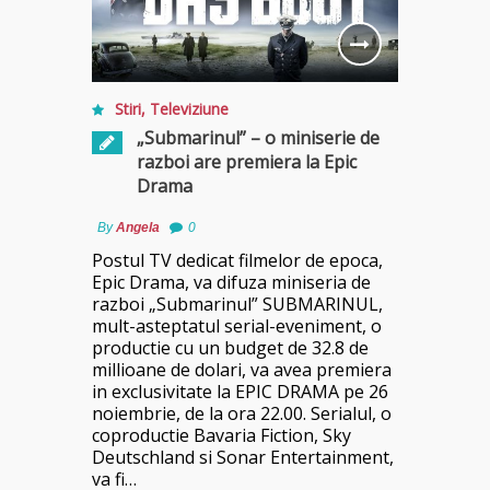
Stiri
,
Televiziune
„Submarinul” – o miniserie de
razboi are premiera la Epic
Drama
By
Angela
0
Postul TV dedicat filmelor de epoca,
Epic Drama, va difuza miniseria de
razboi „Submarinul” SUBMARINUL,
mult-asteptatul serial-eveniment, o
productie cu un budget de 32.8 de
millioane de dolari, va avea premiera
in exclusivitate la EPIC DRAMA pe 26
noiembrie, de la ora 22.00. Serialul, o
coproductie Bavaria Fiction, Sky
Deutschland si Sonar Entertainment,
va fi…