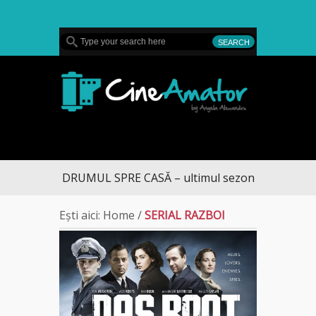
MENU
CineAmator
DRUMUL SPRE CASĂ – ultimul sezon te aduce la 
Ești aici:
Home
/
SERIAL RAZBOI