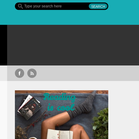
Sullivan’s Crossing – finalul sezonulu