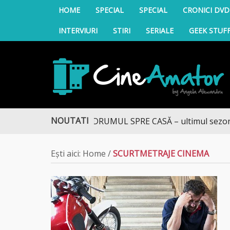
HOME
SPECIAL
SPECIAL
CRONICI DVD
INTERVIURI
STIRI
SERIALE
GEEK STUF
CineAmator
NOUTATI
DRUMUL SPRE CASĂ – ultimul sezon te 
Ești aici:
Home
/
SCURTMETRAJE CINEMA