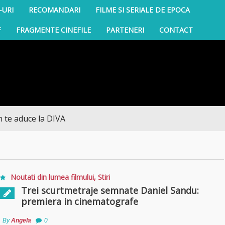
-URI
RECOMANDARI
FILME SI SERIALE DE EPOCA
F
FRAGMENTE CINEFILE
PARTENERI
CONTACT
aduce la DIVA
Noutati din lumea filmului
,
Stiri
Trei scurtmetraje semnate Daniel Sandu:
premiera in cinematografe
By
Angela
0