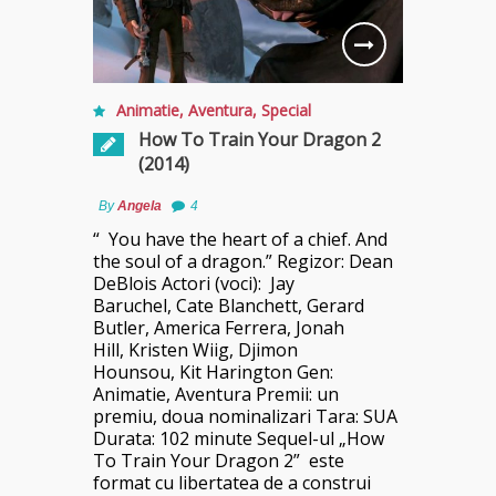
Animatie
,
Aventura
,
Special
How To Train Your Dragon 2
(2014)
By
Angela
4
“ You have the heart of a chief. And
the soul of a dragon.” Regizor: Dean
DeBlois Actori (voci): Jay
Baruchel, Cate Blanchett, Gerard
Butler, America Ferrera, Jonah
Hill, Kristen Wiig, Djimon
Hounsou, Kit Harington Gen:
Animatie, Aventura Premii: un
premiu, doua nominalizari Tara: SUA
Durata: 102 minute Sequel-ul „How
To Train Your Dragon 2” este
format cu libertatea de a construi