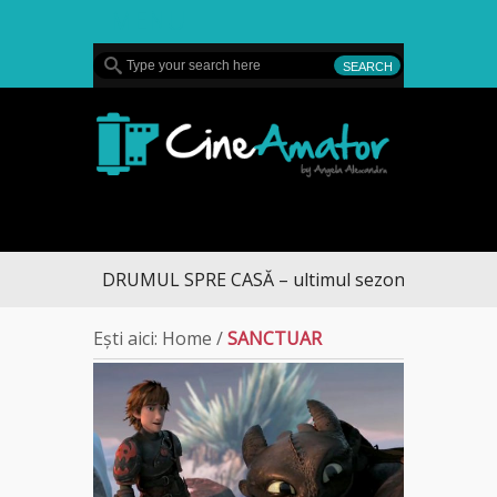
MENU
CineAmator
DRUMUL SPRE CASĂ – ultimul sezon te aduce la 
Ești aici:
Home
/
SANCTUAR