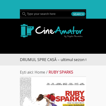
MENU
CineAmator
DRUMUL SPRE CASĂ – ultimul sezon te aduce la D
Ești aici:
Home
/
RUBY SPARKS