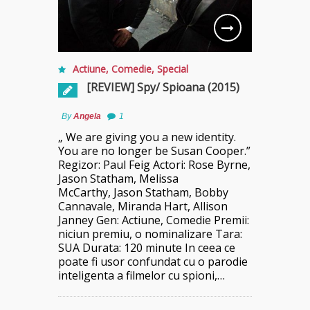
Actiune
,
Comedie
,
Special
[REVIEW] Spy/ Spioana (2015)
By
Angela
1
„ We are giving you a new identity.
You are no longer be Susan Cooper.”
Regizor: Paul Feig Actori: Rose Byrne,
Jason Statham, Melissa
McCarthy, Jason Statham, Bobby
Cannavale, Miranda Hart, Allison
Janney Gen: Actiune, Comedie Premii:
niciun premiu, o nominalizare Tara:
SUA Durata: 120 minute In ceea ce
poate fi usor confundat cu o parodie
inteligenta a filmelor cu spioni,…