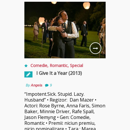
Comedie
,
Romantic
,
Special
I Give It a Year (2013)
By
Angela
9
“Impotent.Sick. Stupid. Lazy.
Husband” • Regizor: Dan Mazer •
Actori: Rose Byrne, Anna Faris, Simon
Baker, Minnie Driver, Rafe Spall,
Jason Flemyng • Gen: Comedie,
Romantic • Premii: niciun premiu,
nicio nominalizare • Tara : Marea