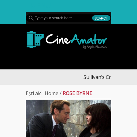
MENU
CineAmator
Sullivan’s Crossing – fina
Ești aici:
Home
/
ROSE BYRNE