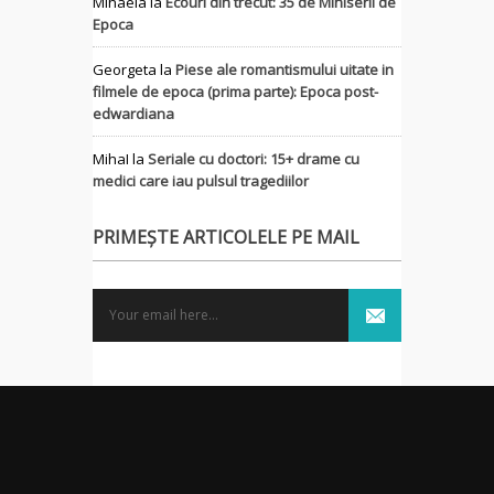
Mihaela
la
Ecouri din trecut: 35 de Miniserii de
Epoca
Georgeta
la
Piese ale romantismului uitate in
filmele de epoca (prima parte): Epoca post-
edwardiana
MihaI
la
Seriale cu doctori: 15+ drame cu
medici care iau pulsul tragediilor
PRIMEȘTE ARTICOLELE PE MAIL