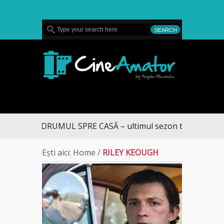
MENU
CineAmator
DRUMUL SPRE CASĂ – ultimul sezon te aduce la D
Ești aici:
Home
/
RILEY KEOUGH