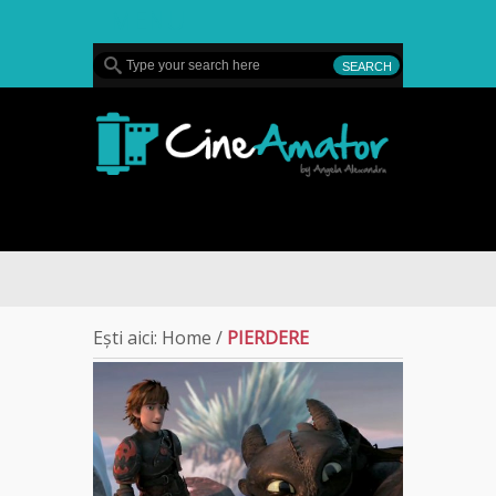
MENU
CineAmator
Ești aici:
Home
/
PIERDERE