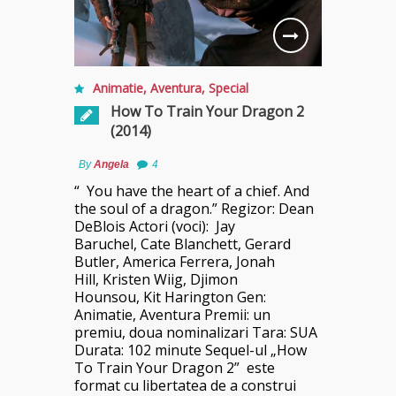
Animatie
,
Aventura
,
Special
How To Train Your Dragon 2
(2014)
By
Angela
4
“ You have the heart of a chief. And
the soul of a dragon.” Regizor: Dean
DeBlois Actori (voci): Jay
Baruchel, Cate Blanchett, Gerard
Butler, America Ferrera, Jonah
Hill, Kristen Wiig, Djimon
Hounsou, Kit Harington Gen:
Animatie, Aventura Premii: un
premiu, doua nominalizari Tara: SUA
Durata: 102 minute Sequel-ul „How
To Train Your Dragon 2” este
format cu libertatea de a construi