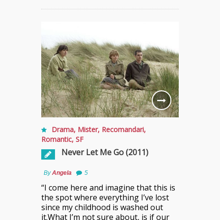
Drama
,
Mister
,
Recomandari
,
Romantic
,
SF
Never Let Me Go (2011)
By
Angela
5
“I come here and imagine that this is
the spot where everything I’ve lost
since my childhood is washed out
it.What I’m not sure about, is if our