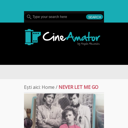
MENU
CineAmator
Sullivan’s Cr
Ești aici:
Home
/
NEVER LET ME GO