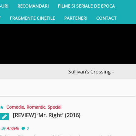
-URI
RECOMANDARI
FILME SI SERIALE DE EPOCA
F
FRAGMENTE CINEFILE
PARTENERI
CONTACT
Sullivan’s Crossing – finalul sezo
Comedie
,
Romantic
,
Special
[REVIEW] ‘Mr. Right’ (2016)
By
Angela
0