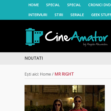
HOME
SPECIAL
SPECIAL
CRONICI DVD
INTERVIURI
STIRI
SERIALE
GEEK STUF
CineAmator
NOUTATI
 te aduce la DIVA
Ești aici:
Home
/
MR RIGHT