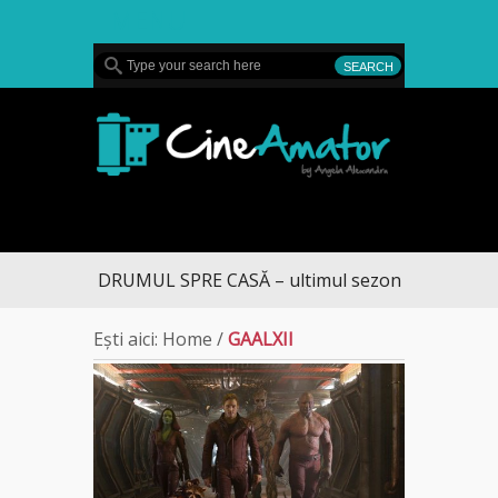
MENU
CineAmator
DRUMUL SPRE CASĂ – ultimul sezon te aduce la 
Ești aici:
Home
/
GAALXII