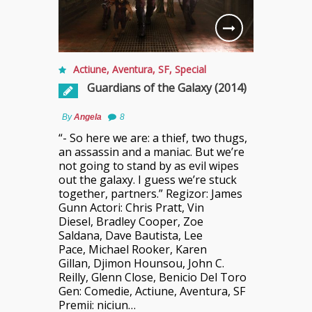
Actiune
,
Aventura
,
SF
,
Special
Guardians of the Galaxy (2014)
By
Angela
8
“- So here we are: a thief, two thugs,
an assassin and a maniac. But we’re
not going to stand by as evil wipes
out the galaxy. I guess we’re stuck
together, partners.” Regizor: James
Gunn Actori: Chris Pratt, Vin
Diesel, Bradley Cooper, Zoe
Saldana, Dave Bautista, Lee
Pace, Michael Rooker, Karen
Gillan, Djimon Hounsou, John C.
Reilly, Glenn Close, Benicio Del Toro
Gen: Comedie, Actiune, Aventura, SF
Premii: niciun…