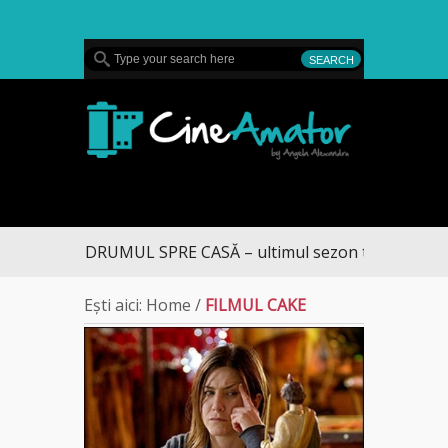
MENU
CineAmator
DRUMUL SPRE CASĂ – ultimul sezon te aduce la D
Ești aici:
Home
/
FILMUL CAKE