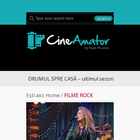
MENU
CineAmator
DRUMUL SPRE CASĂ – ultimul sezon te aduce la 
Ești aici:
Home
/
FILME ROCK