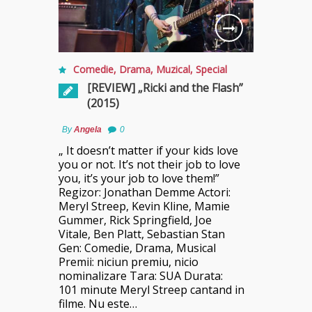
Comedie
,
Drama
,
Muzical
,
Special
[REVIEW] „Ricki and the Flash”
(2015)
By
Angela
0
„ It doesn’t matter if your kids love
you or not. It’s not their job to love
you, it’s your job to love them!”
Regizor: Jonathan Demme Actori:
Meryl Streep, Kevin Kline, Mamie
Gummer, Rick Springfield, Joe
Vitale, Ben Platt, Sebastian Stan
Gen: Comedie, Drama, Musical
Premii: niciun premiu, nicio
nominalizare Tara: SUA Durata:
101 minute Meryl Streep cantand in
filme. Nu este…