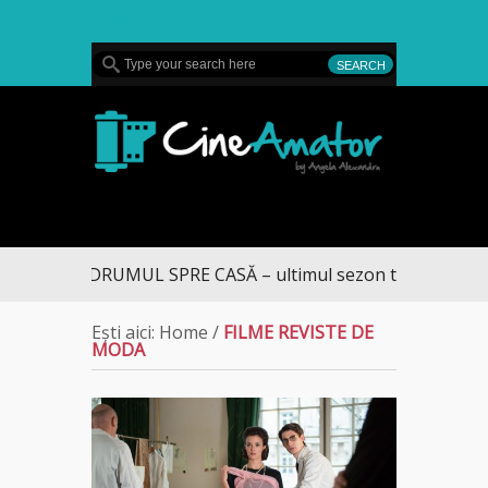
MENU
CineAmator
DRUMUL SPRE CASĂ – ultimul sezon te aduce la D
Ești aici:
Home
/
FILME REVISTE DE
MODA