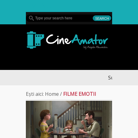
MENU
CineAmator
Sullivan’s Cros
Ești aici:
Home
/
FILME EMOTII