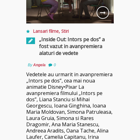
Lansari filme
,
Stiri
„Inside Out: Intors pe dos” a
fost vazut in avanpremiera
alaturi de vedete
By
Angela
0
Vedetele au urmarit in avanpremiera
„Intors pe dos”, cea mai noua
animatie Disney•Pixar La
avanpremiera filmului „Intors pe
dos”, Liana Stanciu si Mihai
Georgescu, Ioana Ginghina, Ioana
Maria Moldovan, Simona Patruleasa,
Laura Gruia, Simona si Rares
Dragomir, Ana Maria Stanescu,
Andreea Aradits, Oana Tache, Alina
Laufer, Camelia Capitanu, Irina