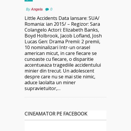
By
Angela
0
Little Accidents Data lansare: SUA/
Romania: ian 2015/ – Regizor: Sara
Colangelo Actori: Elizabeth Banks,
Boyd Holbrook, Jacob Lofland, Josh
Lucas Gen: Drama Premii: 2 premii,
10 nominalizari Intr-un orasel
american micut, in care fiecare se
cunoaste cu fiecare, o disparitie
accentueaza tragediile accidentului
minier din trecut. Un adolescent
despre care nu se mai stie nimic,
aduce laolalta un miner
supravietuitor,…
CINEAMATOR PE FACEBOOK