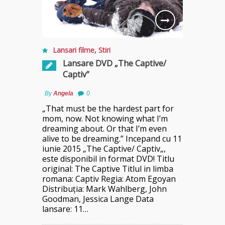
Lansari filme
,
Stiri
Lansare DVD „The Captive/
Captiv”
By
Angela
0
„That must be the hardest part for
mom, now. Not knowing what I’m
dreaming about. Or that I’m even
alive to be dreaming.” Incepand cu 11
iunie 2015 „The Captive/ Captiv„,
este disponibil in format DVD! Titlu
original: The Captive Titlul in limba
romana: Captiv Regia: Atom Egoyan
Distribuţia: Mark Wahlberg, John
Goodman, Jessica Lange Data
lansare: 11…