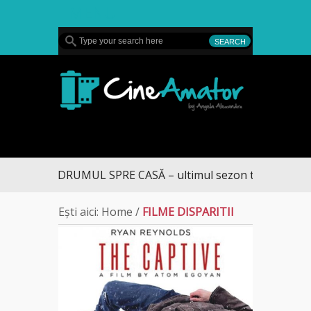
MENU
CineAmator
DRUMUL SPRE CASĂ – ultimul sezon te aduce la DI
Ești aici:
Home
/
FILME DISPARITII