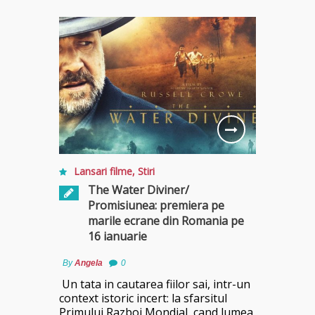
Lansari filme
,
Stiri
The Water Diviner/
Promisiunea: premiera pe
marile ecrane din Romania pe
16 ianuarie
By
Angela
0
Un tata in cautarea fiilor sai, intr-un
context istoric incert: la sfarsitul
Primului Razboi Mondial, cand lumea