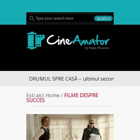
MENU
CineAmator
DRUMUL SPRE CASĂ – ultimul sezon te aduce la 
Ești aici:
Home
/
FILME DESPRE
SUCCES