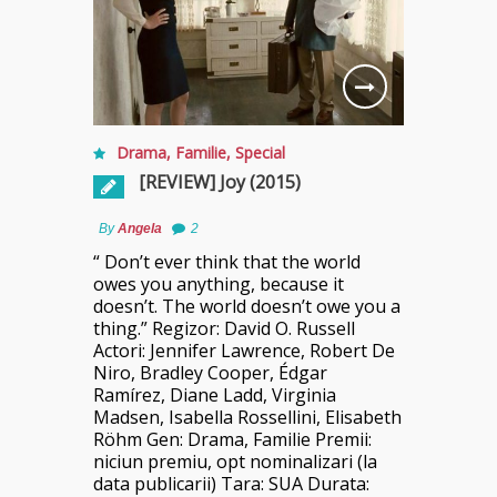
Drama
,
Familie
,
Special
[REVIEW] Joy (2015)
By
Angela
2
“ Don’t ever think that the world
owes you anything, because it
doesn’t. The world doesn’t owe you a
thing.” Regizor: David O. Russell
Actori: Jennifer Lawrence, Robert De
Niro, Bradley Cooper, Édgar
Ramírez, Diane Ladd, Virginia
Madsen, Isabella Rossellini, Elisabeth
Röhm Gen: Drama, Familie Premii:
niciun premiu, opt nominalizari (la
data publicarii) Tara: SUA Durata: